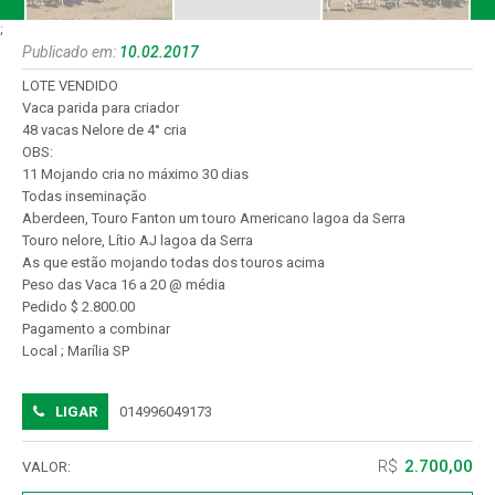
;
Publicado em:
10.02.2017
LOTE VENDIDO
Vaca parida para criador
48 vacas Nelore de 4° cria
OBS:
11 Mojando cria no máximo 30 dias
Todas inseminação
Aberdeen, Touro Fanton um touro Americano lagoa da Serra
Touro nelore, Lítio AJ lagoa da Serra
As que estão mojando todas dos touros acima
Peso das Vaca 16 a 20 @ média
Pedido $ 2.800.00
Pagamento a combinar
Local ; Marília SP
Contato: Cássio Fernandes
(14)99604.9173
014996049173
R$
2.700,00
VALOR: