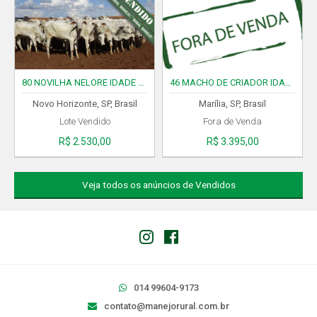
80 NOVILHA NELORE IDADE 12/13 MESES CÓD. 03140126 VENDIDO
46 MACHO DE CRIADOR IDADE 12/13 MESES CÓD. 08140126 FORA DE VENDA
Novo Horizonte, SP, Brasil
Marília, SP, Brasil
Lote Vendido
Fora de Venda
R$ 2.530,00
R$ 3.395,00
Lo
Veja todos os anúncios de Vendidos
014 99604-9173
contato@manejorural.com.br