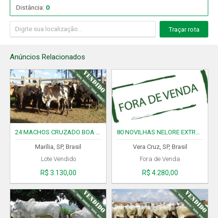
Distância:
0
Traçar rota
Anúncios Relacionados
24 MACHOS CRUZADO BOA IDADE 13/15 MESES CÓD..0120126 VENDIDO
80 NOVILHAS NELORE EXTRA VAZIA 18/24 MESES CÓD. 05060126
Marília, SP, Brasil
Vera Cruz, SP, Brasil
Lote Vendido
Fora de Venda
R$ 3.130,00
R$ 4.280,00
L