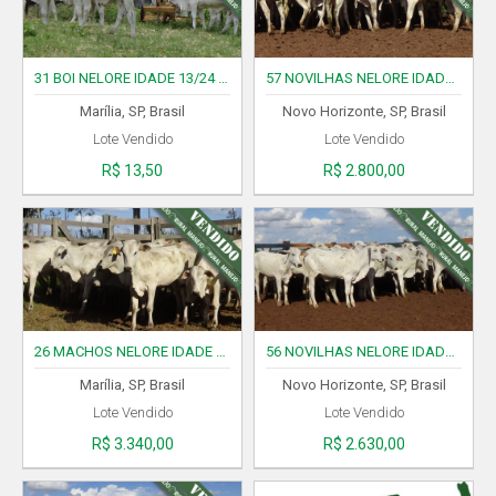
31 BOI NELORE IDADE 13/24 MESES CÓD..01260126 VENDIDO
57 NOVILHAS NELORE IDADE 16/17 MESES CÓD. 01130126 VENDIDO
Marília, SP, Brasil
Novo Horizonte, SP, Brasil
Lote Vendido
Lote Vendido
R$ 13,50
R$ 2.800,00
L
L
26 MACHOS NELORE IDADE 13/15 MESES COD.02200126 VENDIDO
56 NOVILHAS NELORE IDADE 15 MESES CÓD 02140126 VENDIDO
Marília, SP, Brasil
Novo Horizonte, SP, Brasil
Lote Vendido
Lote Vendido
R$ 3.340,00
R$ 2.630,00
L
L