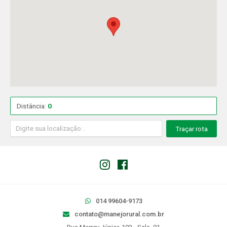
Distância:
0
Traçar rota
014 99604-9173
contato@manejorural.com.br